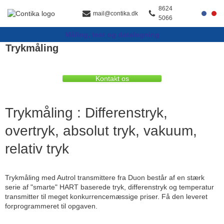
8624
mail@contika.dk
5066
Spring
Måling, test og datalogning
til
indhold
Trykmåling
Kontakt os
Trykmåling : Differenstryk,
overtryk, absolut tryk, vakuum,
relativ tryk
Trykmåling med Autrol transmittere fra Duon består af en stærk
serie af "smarte" HART baserede tryk, differenstryk og temperatur
transmitter til meget konkurrencemæssige priser. Få den leveret
forprogrammeret til opgaven.